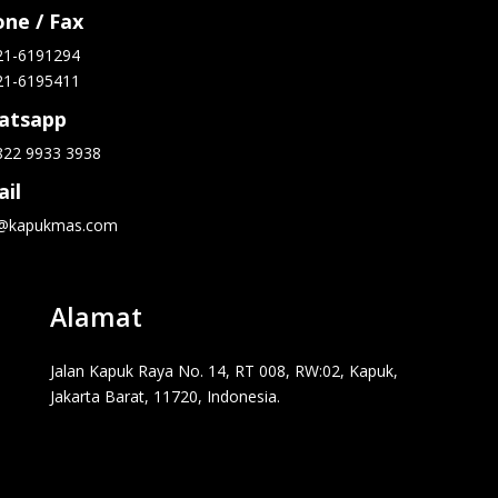
ne / Fax
21-6191294
21-6195411
atsapp
822 9933 3938
il
o@kapukmas.com
Alamat
Jalan Kapuk Raya No. 14, RT 008, RW:02, Kapuk,
Jakarta Barat, 11720, Indonesia.