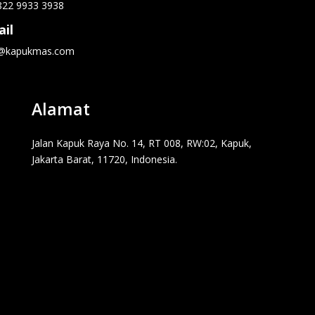
822 9933 3938
il
o@kapukmas.com
Alamat
Jalan Kapuk Raya No. 14, RT 008, RW:02, Kapuk,
Jakarta Barat, 11720, Indonesia.