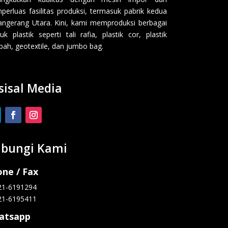
erluas fasilitas produksi, termasuk pabrik kedua
angerang Utara. Kini, kami memproduksi berbagai
uk plastik seperti tali rafia, plastik cor, plastik
ah, geotextile, dan jumbo bag.
sisal Media
bungi Kami
ne / Fax
21-6191294
21-6195411
atsapp