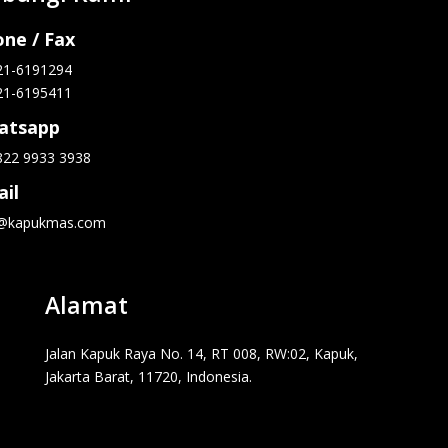
ne / Fax
21-6191294
21-6195411
atsapp
822 9933 3938
il
o@kapukmas.com
Alamat
Jalan Kapuk Raya No. 14, RT 008, RW:02, Kapuk,
Jakarta Barat, 11720, Indonesia.