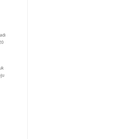
adi
20
uk
aju