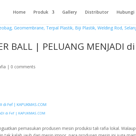
Home
Produk
Gallery
Distributor
Hubungi
PER BALL | PELUANG MENJADI di
afia
|
0 comments
DI di Fef | KAPUKMAS.COM
ADI di Fef | KAPUKMAS.COM
guatkan pemasukan produsen mesin produksi tali rafia lokal. Walau
n tak kalah jauh dari mesin impor, para produsen mesin ini juga ma