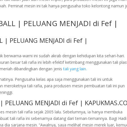
iah. Peminat mesin ini tak hanya pengusaha toko kelontong namun 
BALL | PELUANG MENJADI di Fef |
stik berwarna-warni ini sudah akrab dengan kehidupan kita sehari-hari.
an besar tali rafia ini lebih efektif ketimbang menggunakan tali plas
ah meriah dibandingkan dengan jenis
tali yang lain.
 matinya. Pengusaha kelas apa saja menggunakan tali ini untuk
eroketnya tali rafia, para produsen mesin pembuatan tali ini pun
ninggi.
L | PELUANG MENJADI di Fef | KAPUKMAS.C
s mesin tali rafia sejak 2005 lalu. Sebelumnya, ia hanya membuka
at tali rafia ini sebenarnya datang dari teman-temannya. Bagi Hadi
ena dia sarjana mesin. “Awalnya, saya melihat mesin merek luar, kemu