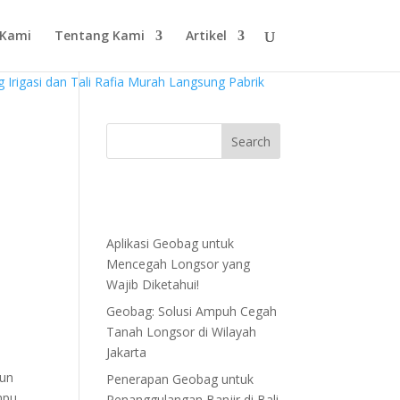
 Kami
Tentang Kami
Artikel
Aplikasi Geobag untuk
Mencegah Longsor yang
Wajib Diketahui!
Geobag: Solusi Ampuh Cegah
Tanah Longsor di Wilayah
Jakarta
pun
Penerapan Geobag untuk
mpu
Penanggulangan Banjir di Bali