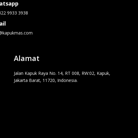
atsapp
822 9933 3938
il
o@kapukmas.com
Alamat
Jalan Kapuk Raya No. 14, RT 008, RW:02, Kapuk,
Jakarta Barat, 11720, Indonesia.