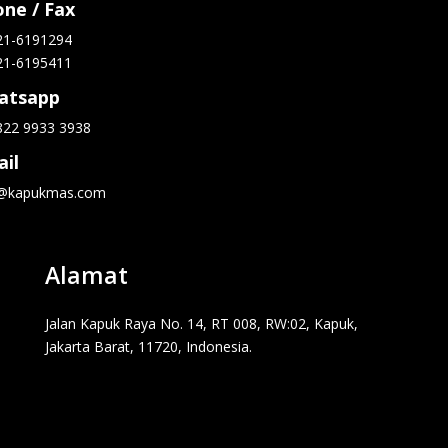
ne / Fax
21-6191294
21-6195411
atsapp
822 9933 3938
il
o@kapukmas.com
Alamat
Jalan Kapuk Raya No. 14, RT 008, RW:02, Kapuk,
Jakarta Barat, 11720, Indonesia.