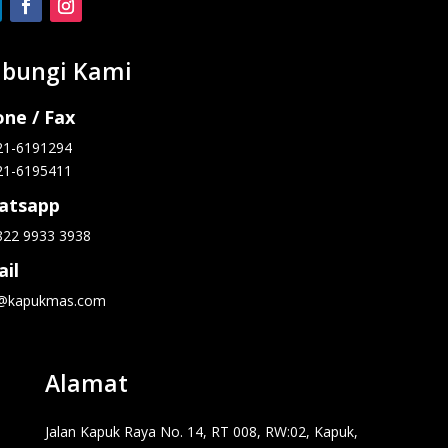
bungi Kami
ne / Fax
21-6191294
21-6195411
atsapp
822 9933 3938
il
o@kapukmas.com
Alamat
Jalan Kapuk Raya No. 14, RT 008, RW:02, Kapuk,