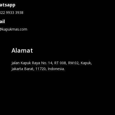
atsapp
822 9933 3938
il
o@kapukmas.com
Alamat
Jalan Kapuk Raya No. 14, RT 008, RW:02, Kapuk,
Jakarta Barat, 11720, Indonesia.