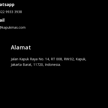
atsapp
822 9933 3938
il
o@kapukmas.com
Alamat
Jalan Kapuk Raya No. 14, RT 008, RW:02, Kapuk,
Jakarta Barat, 11720, Indonesia.