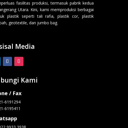
erluas fasilitas produksi, termasuk pabrik kedua
angerang Utara. Kini, kami memproduksi berbagai
uk plastik seperti tali rafia, plastik cor, plastik
ah, geotextile, dan jumbo bag.
sisal Media
bungi Kami
ne / Fax
21-6191294
21-6195411
atsapp
822 9933 3938