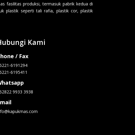
 fasilitas produksi, termasuk pabrik kedua di
lastik seperti tali rafia, plastik cor, plastik
Hubungi Kami
hone / Fax
6221-6191294
6221-6195411
Whatsapp
62822 9933 3938
mail
nfo@kapukmas.com