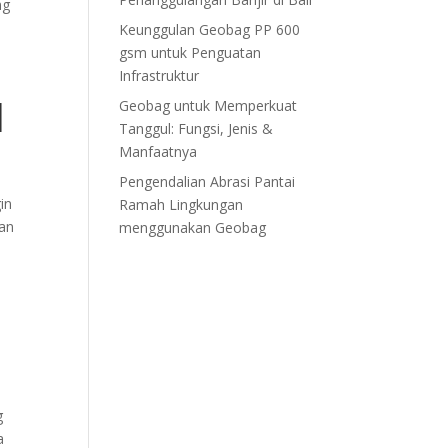
ng
Keunggulan Geobag PP 600
gsm untuk Penguatan
Infrastruktur
|
Geobag untuk Memperkuat
Tanggul: Fungsi, Jenis &
Manfaatnya
Pengendalian Abrasi Pantai
in
Ramah Lingkungan
kan
menggunakan Geobag
a
g
a