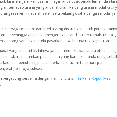
tuk bisa menjalankan usaha ini agar anda tidak terlalu lemah dan bis
gian terhadap usaha yang anda lakukan. Peluang usaha modal kecil 
orang reseller, ini adalah salah satu peluang usaha dengan modal ya
ari berbagai macam, dan media yang dibutuhkan untuk pemasarann
ternet, sehingga anda bisa mengerjakannya di dalam rumah. Modal 
jenis barang yang akan anda pasarkan, bisa berupa tas, sepatu, atau b
odal yang anda miliki, intinya jangan memaksakan suatu bisnis deng
nda untuk menanamkan pada usaha yang baru akan anda rintis, sebai
 kecil dari penulis ini, pelajari berbagai macam testimoni para
menyerah, semoga sukses.
kan bergabung bersama dengan kami di bisnis
Tali Rafia Kapuk Mas
.
.