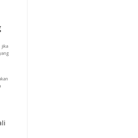
g
 jika
 yang
akan
a
li