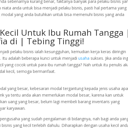
a anda sebenarnya kurang benar, faktanya banyak para pelaku bisnis ya
 niata anda untuk bisa menjadi pelaku bisnis, pasti hal pertama yang
k modal yang anda butuhkan untuk bisa memenuhi bisnis yang anda
Kecil Untuk Ibu Rumah Tangga 
ia di | Tebing Tinggi!
adi pelaku bisnis ialah kesungguhan, kemudian kerja keras diiringin
n. Itu adalah beberapa kunci untuk menjadi
usaha
sukses. Jika anda ing
il yang cocok untuk para ibu rumah tangga? Nah untuk itu penulis a
al kecil, semoga bermanfaat.
dal yang besar, kebesaran modal tergantung kepada jenis usaha ap
brik ya tentu anda akan memerlukan modal besar, karena kan untuk
an uang yang besar, belum lagi membeli barang inventaris yang
ayar karyawan.
ra pengusaha yang sudah pengalaman di bidangnya, nah bagi anda yan
 bisnis yang kecil terlebih dahulu. Diharapkan dengan usaha kecil and