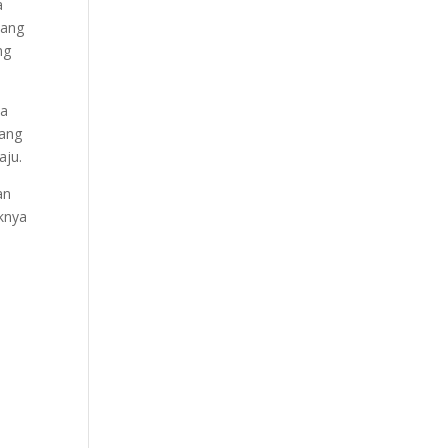
a
yang
ng
ya
yang
aju.
an
knya