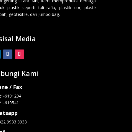
angerang Utara. Kini, kami memproduksi berbagai
uk plastik seperti tali rafia, plastik cor, plastik
ah, geotextile, dan jumbo bag.
sisal Media
bungi Kami
ne / Fax
21-6191294
21-6195411
atsapp
822 9933 3938