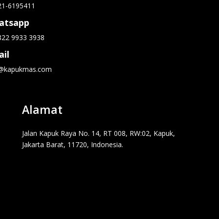
21-6195411
atsapp
822 9933 3938
il
o@kapukmas.com
Alamat
Jalan Kapuk Raya No. 14, RT 008, RW:02, Kapuk,
Jakarta Barat, 11720, Indonesia.