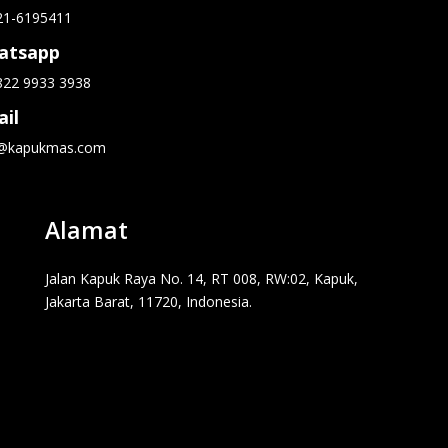
21-6195411
atsapp
822 9933 3938
il
o@kapukmas.com
Alamat
Jalan Kapuk Raya No. 14, RT 008, RW:02, Kapuk,
Jakarta Barat, 11720, Indonesia.