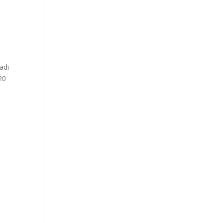
adi
20
n