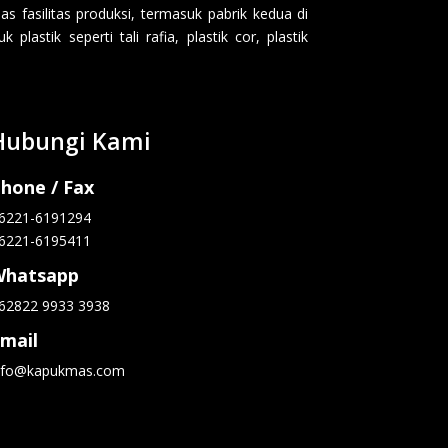
 fasilitas produksi, termasuk pabrik kedua di
lastik seperti tali rafia, plastik cor, plastik
Hubungi Kami
hone / Fax
6221-6191294
6221-6195411
Whatsapp
62822 9933 3938
mail
nfo@kapukmas.com