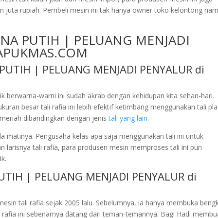
uta rupiah. Pembeli mesin ini tak hanya owner toko kelontong na
ARNA PUTIH | PELUANG MENJADI
 KAPUKMAS.COM
stik berwarna-warni ini sudah akrab dengan kehidupan kita sehari-hari.
an besar tali rafia ini lebih efektif ketimbang menggunakan tali pla
ah meriah dibandingkan dengan jenis
tali yang lain.
 ada matinya. Pengusaha kelas apa saja menggunakan tali ini untuk
risnya tali rafia, para produsen mesin memproses tali ini pun
k.
PUTIH | PELUANG MENJADI PENYALUR di
sin tali rafia sejak 2005 lalu. Sebelumnya, ia hanya membuka bengk
rafia ini sebenarnya datang dari teman-temannya. Bagi Hadi membu