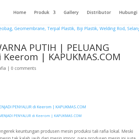
Home
Produk
Gallery
Distributor
Hubungi
 WARNA PUTIH | PELUANG
i Keerom | KAPUKMAS.COM
afia
|
0 comments
MENJADI PENYALUR di Keerom | KAPUKMAS.COM
 MENJADI PENYALUR di Keerom | KAPUKMAS.COM
ngerek keuntungan produsen mesin produksi tali rafia lokal. Meski
esin tak kalah jauh dari mesin impor, para produsen mesin ini juga