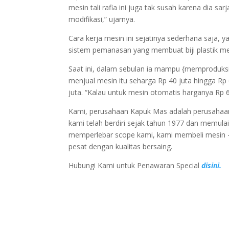
mesin tali rafia ini juga tak susah karena dia s
modifikasi,” ujarnya.
Cara kerja mesin ini sejatinya sederhana saja, ya
sistem pemanasan yang membuat biji plastik menj
Saat ini, dalam sebulan ia mampu {memproduksi|
menjual mesin itu seharga Rp 40 juta hingga Rp
juta. “Kalau untuk mesin otomatis harganya Rp 60
Kami, perusahaan Kapuk Mas adalah perusahaan p
kami telah berdiri sejak tahun 1977 dan memul
memperlebar scope kami, kami membeli mesin – 
pesat dengan kualitas bersaing.
Hubungi Kami untuk Penawaran Special
disini.