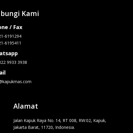
bungi Kami
ne / Fax
21-6191294
21-6195411
atsapp
822 9933 3938
il
o@kapukmas.com
Alamat
Jalan Kapuk Raya No. 14, RT 008, RW:02, Kapuk,
Jakarta Barat, 11720, Indonesia.