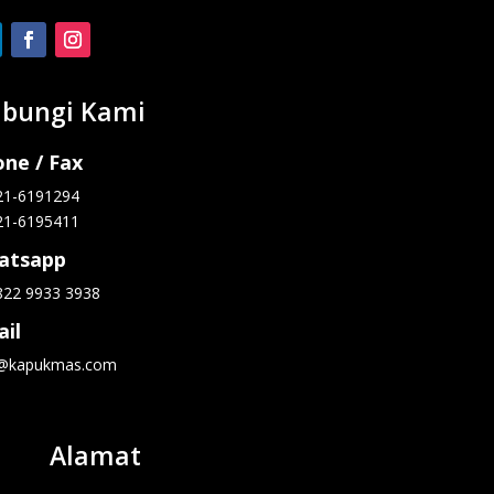
bungi Kami
ne / Fax
21-6191294
21-6195411
atsapp
822 9933 3938
il
o@kapukmas.com
Alamat