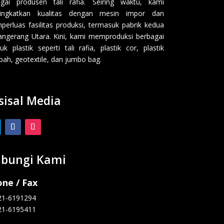
gai produsen tali rafia. Seiring waktu, kami
ingkatkan kualitas dengan mesin impor dan
erluas fasilitas produksi, termasuk pabrik kedua
angerang Utara. Kini, kami memproduksi berbagai
uk plastik seperti tali rafia, plastik cor, plastik
ah, geotextile, dan jumbo bag.
sisal Media
bungi Kami
ne / Fax
21-6191294
21-6195411