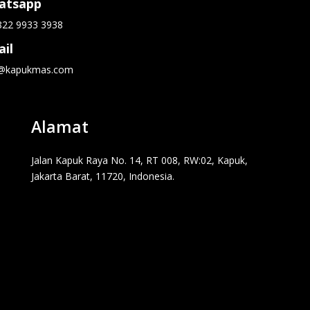
atsapp
822 9933 3938
il
o@kapukmas.com
Alamat
Jalan Kapuk Raya No. 14, RT 008, RW:02, Kapuk,
Jakarta Barat, 11720, Indonesia.