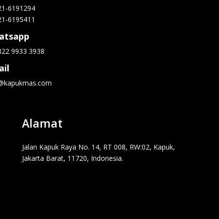
21-6191294
21-6195411
atsapp
822 9933 3938
il
o@kapukmas.com
Alamat
Jalan Kapuk Raya No. 14, RT 008, RW:02, Kapuk,
Jakarta Barat, 11720, Indonesia.