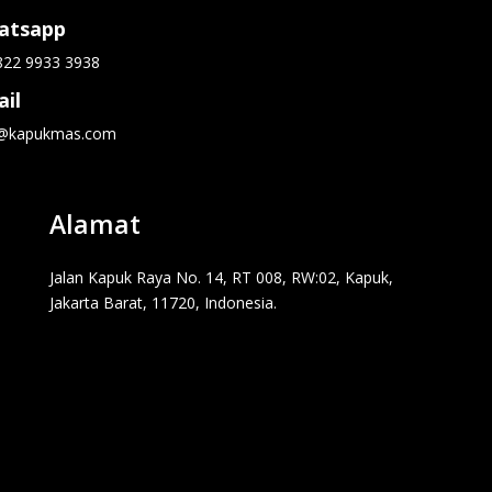
atsapp
822 9933 3938
il
o@kapukmas.com
Alamat
Jalan Kapuk Raya No. 14, RT 008, RW:02, Kapuk,
Jakarta Barat, 11720, Indonesia.