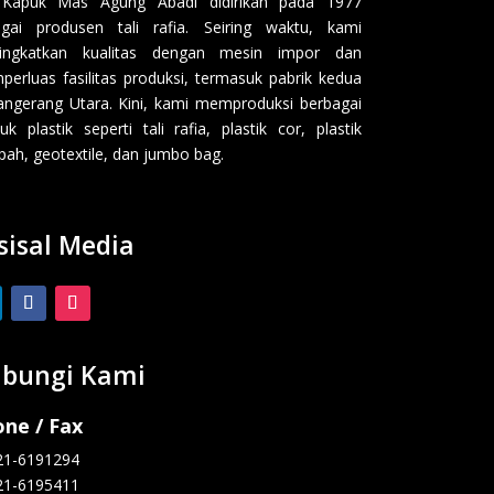
 Kapuk Mas Agung Abadi didirikan pada 1977
gai produsen tali rafia. Seiring waktu, kami
ingkatkan kualitas dengan mesin impor dan
erluas fasilitas produksi, termasuk pabrik kedua
angerang Utara. Kini, kami memproduksi berbagai
uk plastik seperti tali rafia, plastik cor, plastik
ah, geotextile, dan jumbo bag.
sisal Media
bungi Kami
ne / Fax
21-6191294
21-6195411