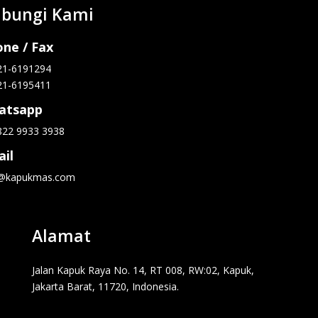
bungi Kami
ne / Fax
21-6191294
21-6195411
atsapp
822 9933 3938
il
o@kapukmas.com
Alamat
Jalan Kapuk Raya No. 14, RT 008, RW:02, Kapuk,
Jakarta Barat, 11720, Indonesia.