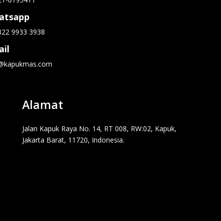
atsapp
822 9933 3938
il
o@kapukmas.com
Alamat
Jalan Kapuk Raya No. 14, RT 008, RW:02, Kapuk,
Jakarta Barat, 11720, Indonesia.