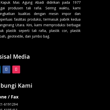
 Kapuk Mas Agung Abadi didirikan pada 1977
gai produsen tali rafia. Seiring waktu, kami
ingkatkan kualitas dengan mesin impor dan
erluas fasilitas produksi, termasuk pabrik kedua
angerang Utara. Kini, kami memproduksi berbagai
uk plastik seperti tali rafia, plastik cor, plastik
ah, geotextile, dan jumbo bag.
sisal Media
bungi Kami
ne / Fax
21-6191294
21-6195411