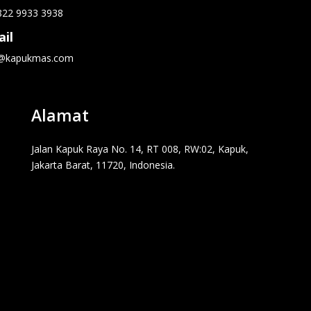
822 9933 3938
il
o@kapukmas.com
Alamat
Jalan Kapuk Raya No. 14, RT 008, RW:02, Kapuk,
Jakarta Barat, 11720, Indonesia.