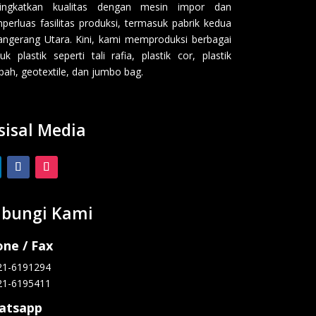
ingkatkan kualitas dengan mesin impor dan
erluas fasilitas produksi, termasuk pabrik kedua
angerang Utara. Kini, kami memproduksi berbagai
uk plastik seperti tali rafia, plastik cor, plastik
ah, geotextile, dan jumbo bag.
sisal Media
bungi Kami
ne / Fax
21-6191294
21-6195411
atsapp