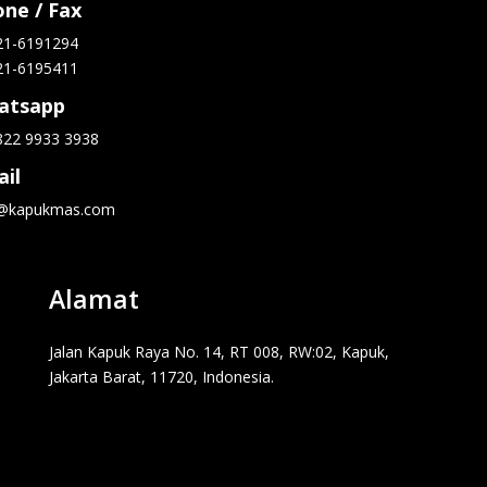
ne / Fax
21-6191294
21-6195411
atsapp
822 9933 3938
il
o@kapukmas.com
Alamat
Jalan Kapuk Raya No. 14, RT 008, RW:02, Kapuk,
Jakarta Barat, 11720, Indonesia.