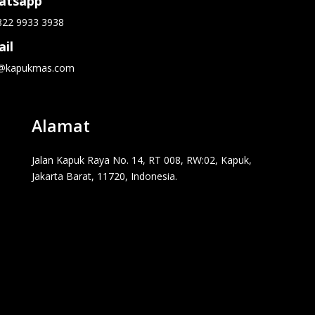
atsapp
822 9933 3938
il
o@kapukmas.com
Alamat
Jalan Kapuk Raya No. 14, RT 008, RW:02, Kapuk,
Jakarta Barat, 11720, Indonesia.