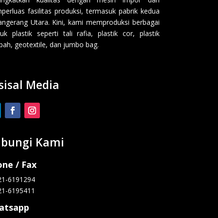
erluas fasilitas produksi, termasuk pabrik kedua
angerang Utara. Kini, kami memproduksi berbagai
uk plastik seperti tali rafia, plastik cor, plastik
ah, geotextile, dan jumbo bag.
sisal Media
bungi Kami
ne / Fax
21-6191294
21-6195411
atsapp