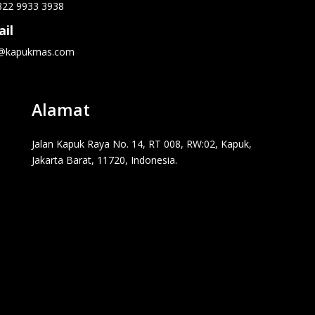
822 9933 3938
il
o@kapukmas.com
Alamat
Jalan Kapuk Raya No. 14, RT 008, RW:02, Kapuk,
Jakarta Barat, 11720, Indonesia.