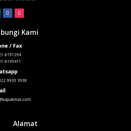
bungi Kami
ne / Fax
21-6191294
21-6195411
atsapp
822 9933 3938
il
o@kapukmas.com
Alamat