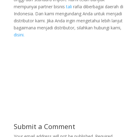
mempunyai partner bisnis
tali
rafia diberbagai daerah di
Indonesia. Dan kami mengundang Anda untuk menjadi
distributor kami. Jika Anda ingin mengetahui lebih lanjut
bagaimana menjadi distributor, silahkan hubungi kami,
disini.
Submit a Comment
Your email address will not be published.
Required