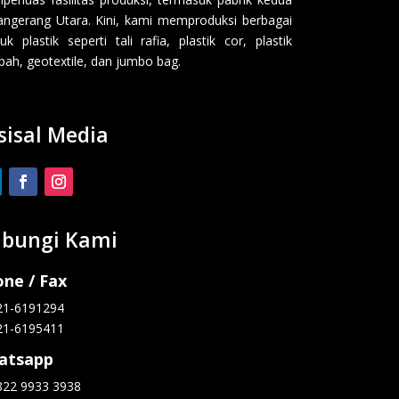
angerang Utara. Kini, kami memproduksi berbagai
uk plastik seperti tali rafia, plastik cor, plastik
ah, geotextile, dan jumbo bag.
sisal Media
bungi Kami
ne / Fax
21-6191294
21-6195411
atsapp
822 9933 3938