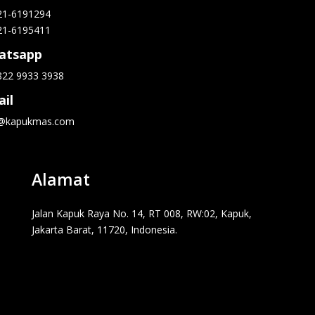
21-6191294
21-6195411
atsapp
822 9933 3938
il
o@kapukmas.com
Alamat
Jalan Kapuk Raya No. 14, RT 008, RW:02, Kapuk,
Jakarta Barat, 11720, Indonesia.