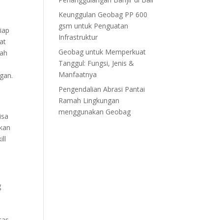
Keunggulan Geobag PP 600
gsm untuk Penguatan
iap
Infrastruktur
at
Geobag untuk Memperkuat
lah
Tanggul: Fungsi, Jenis &
Manfaatnya
ngan.
Pengendalian Abrasi Pantai
Ramah Lingkungan
menggunakan Geobag
isa
hkan
ll
g
tas