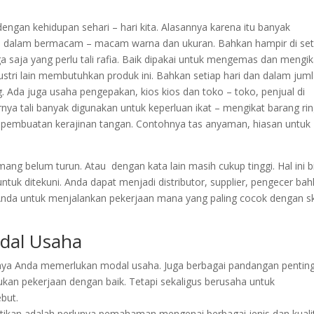
engan kehidupan sehari – hari kita. Alasannya karena itu banyak
afia dalam bermacam – macam warna dan ukuran. Bahkan hampir di set
 saja yang perlu tali rafia. Baik dipakai untuk mengemas dan mengik
tri lain membutuhkan produk ini. Bahkan setiap hari dan dalam jum
. Ada juga usaha pengepakan, kios kios dan toko – toko, penjual di
rnya tali banyak digunakan untuk keperluan ikat – mengikat barang ri
n pembuatan kerajinan tangan. Contohnya tas anyaman, hiasan untuk
mang belum turun. Atau dengan kata lain masih cukup tinggi. Hal ini b
ntuk ditekuni. Anda dapat menjadi distributor, supplier, pengecer ba
t Anda untuk menjalankan pekerjaan mana yang paling cocok dengan ski
dal Usaha
entunya Anda memerlukan modal usaha. Juga berbagai pandangan pentin
an pekerjaan dengan baik. Tetapi sekaligus berusaha untuk
but.
atikan adalah perlunya pemahaman mengenai berbagai jenis dan kuali