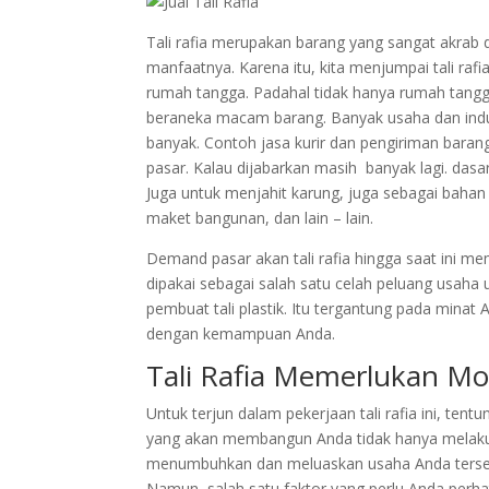
Tali rafia merupakan barang yang sangat akrab d
manfaatnya. Karena itu, kita menjumpai tali r
rumah tangga. Padahal tidak hanya rumah tangga
beraneka macam barang. Banyak usaha dan indus
banyak. Contoh jasa kurir dan pengiriman barang
pasar. Kalau dijabarkan masih banyak lagi. dasa
Juga untuk menjahit karung, juga sebagai baha
maket bangunan, dan lain – lain.
Demand pasar akan tali rafia hingga saat ini me
dipakai sebagai salah satu celah peluang usaha u
pembuat tali plastik. Itu tergantung pada mina
dengan kemampuan Anda.
Tali Rafia Memerlukan Mo
Untuk terjun dalam pekerjaan tali rafia ini, t
yang akan membangun Anda tidak hanya melakuk
menumbuhkan dan meluaskan usaha Anda terse
Namun, salah satu faktor yang perlu Anda perh