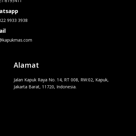
21-6195411
atsapp
822 9933 3938
il
o@kapukmas.com
Alamat
Jalan Kapuk Raya No. 14, RT 008, RW:02, Kapuk,
Jakarta Barat, 11720, Indonesia.