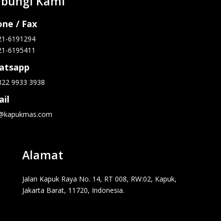
bungi Kami
ne / Fax
21-6191294
21-6195411
atsapp
822 9933 3938
il
o@kapukmas.com
Alamat
Jalan Kapuk Raya No. 14, RT 008, RW:02, Kapuk,
Jakarta Barat, 11720, Indonesia.