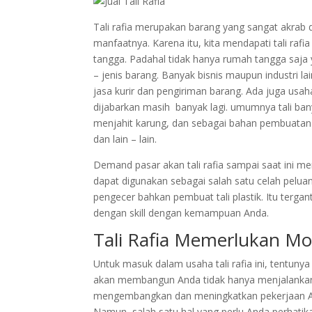
Tali rafia merupakan barang yang sangat akrab d
manfaatnya. Karena itu, kita mendapati tali raf
tangga. Padahal tidak hanya rumah tangga saja y
– jenis barang. Banyak bisnis maupun industri la
jasa kurir dan pengiriman barang. Ada juga usah
dijabarkan masih banyak lagi. umumnya tali bany
menjahit karung, dan sebagai bahan pembuatan 
dan lain – lain.
Demand pasar akan tali rafia sampai saat ini m
dapat digunakan sebagai salah satu celah peluang
pengecer bahkan pembuat tali plastik. Itu ter
dengan skill dengan kemampuan Anda.
Tali Rafia Memerlukan Mo
Untuk masuk dalam usaha tali rafia ini, tentun
akan membangun Anda tidak hanya menjalankan 
mengembangkan dan meningkatkan pekerjaan A
Namun, salah satu hal yang perlu Anda perhatik