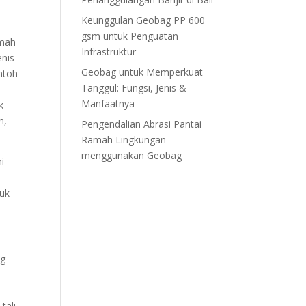
Keunggulan Geobag PP 600
gsm untuk Penguatan
umah
Infrastruktur
enis
Geobag untuk Memperkuat
ontoh
Tanggul: Fungsi, Jenis &
Manfaatnya
k
n,
Pengendalian Abrasi Pantai
Ramah Lingkungan
menggunakan Geobag
i
suk
ng
ali.