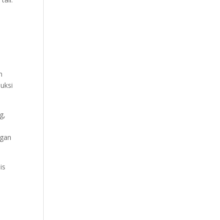
n
uksi
g,
ngan
is