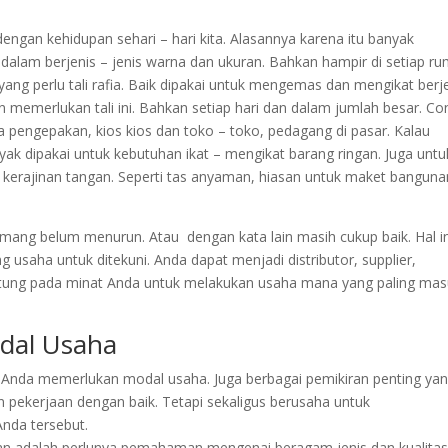
engan kehidupan sehari – hari kita. Alasannya karena itu banyak
ia dalam berjenis – jenis warna dan ukuran. Bahkan hampir di setiap r
ang perlu tali rafia. Baik dipakai untuk mengemas dan mengikat berj
in memerlukan tali ini. Bahkan setiap hari dan dalam jumlah besar. C
a pengepakan, kios kios dan toko – toko, pedagang di pasar. Kalau
ak dipakai untuk kebutuhan ikat – mengikat barang ringan. Juga untu
kerajinan tangan. Seperti tas anyaman, hiasan untuk maket banguna
emang belum menurun. Atau dengan kata lain masih cukup baik. Hal in
 usaha untuk ditekuni. Anda dapat menjadi distributor, supplier,
gantung pada minat Anda untuk melakukan usaha mana yang paling ma
dal Usaha
ya Anda memerlukan modal usaha. Juga berbagai pemikiran penting ya
pekerjaan dengan baik. Tetapi sekaligus berusaha untuk
nda tersebut.
an adalah perlunya pemahaman mengenai beragam jenis dan kualitas t