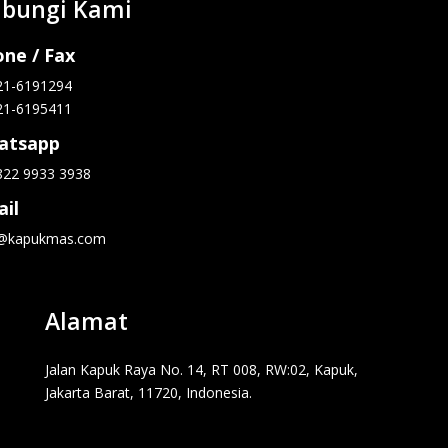
bungi Kami
ne / Fax
21-6191294
21-6195411
atsapp
822 9933 3938
il
o@kapukmas.com
Alamat
Jalan Kapuk Raya No. 14, RT 008, RW:02, Kapuk,
Jakarta Barat, 11720, Indonesia.