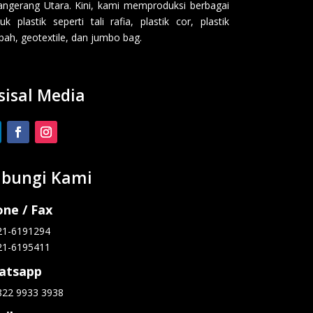
angerang Utara. Kini, kami memproduksi berbagai
uk plastik seperti tali rafia, plastik cor, plastik
ah, geotextile, dan jumbo bag.
sisal Media
bungi Kami
ne / Fax
21-6191294
21-6195411
atsapp
822 9933 3938