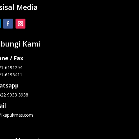
sisal Media
bungi Kami
ne / Fax
21-6191294
21-6195411
atsapp
822 9933 3938
il
o@kapukmas.com