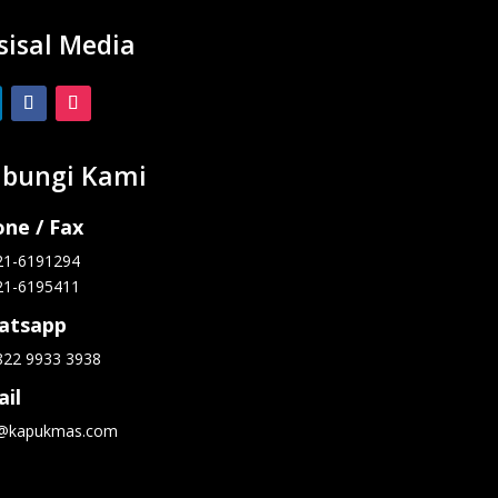
sisal Media
bungi Kami
ne / Fax
21-6191294
21-6195411
atsapp
822 9933 3938
il
o@kapukmas.com