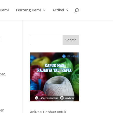
 Kami
Tentang Kami
Artikel
a
pat.
a
sen
Aplikasi Geobag untuk