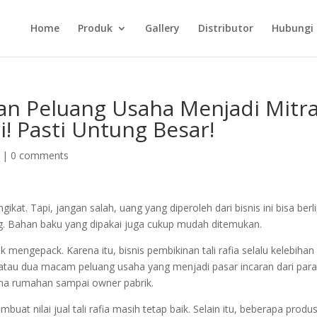
Home
Produk
Gallery
Distributor
Hubungi
n Peluang Usaha Menjadi Mitr
i! Pasti Untung Besar!
|
0 comments
at. Tapi, jangan salah, uang yang diperoleh dari bisnis ini bisa berli
ng. Bahan baku yang dipakai juga cukup mudah ditemukan.
k mengepack. Karena itu, bisnis pembikinan tali rafia selalu kelebihan
 atau dua macam peluang usaha yang menjadi pasar incaran dari par
guna rumahan sampai owner pabrik.
mbuat nilai jual tali rafia masih tetap baik. Selain itu, beberapa produ