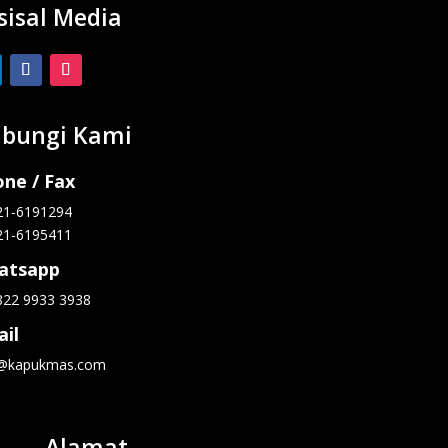
sisal Media
bungi Kami
ne / Fax
21-6191294
21-6195411
atsapp
822 9933 3938
il
o@kapukmas.com
Alamat