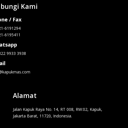
bungi Kami
ne / Fax
21-6191294
21-6195411
atsapp
822 9933 3938
il
o@kapukmas.com
Alamat
Jalan Kapuk Raya No. 14, RT 008, RW:02, Kapuk,
Jakarta Barat, 11720, Indonesia.