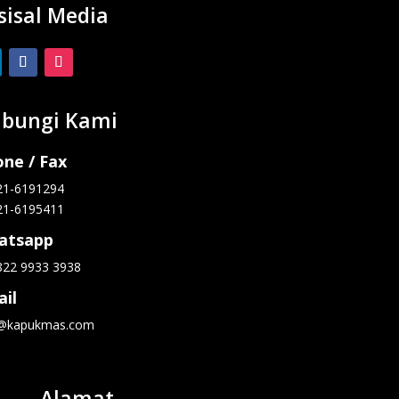
sisal Media
bungi Kami
ne / Fax
21-6191294
21-6195411
atsapp
822 9933 3938
il
o@kapukmas.com
Alamat