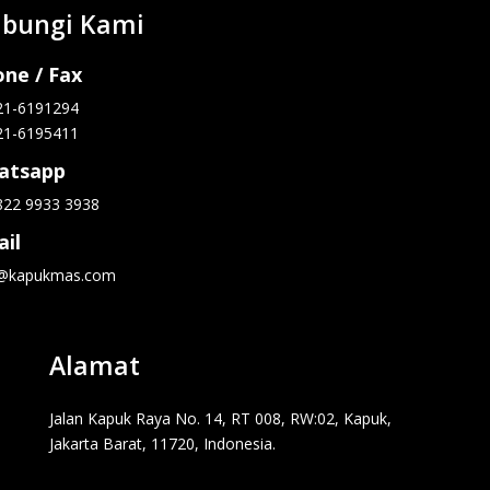
bungi Kami
ne / Fax
21-6191294
21-6195411
atsapp
822 9933 3938
il
o@kapukmas.com
Alamat
Jalan Kapuk Raya No. 14, RT 008, RW:02, Kapuk,
Jakarta Barat, 11720, Indonesia.