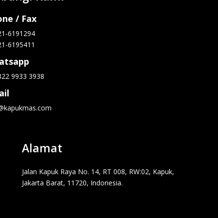
ne / Fax
21-6191294
21-6195411
atsapp
822 9933 3938
il
o@kapukmas.com
Alamat
Jalan Kapuk Raya No. 14, RT 008, RW:02, Kapuk,
Jakarta Barat, 11720, Indonesia.