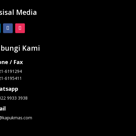
sisal Media
bungi Kami
ne / Fax
21-6191294
21-6195411
atsapp
822 9933 3938
il
o@kapukmas.com