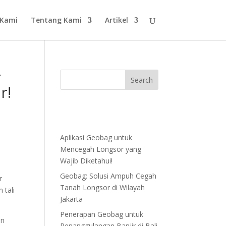
 Kami
Tentang Kami
Artikel
r
r!
Aplikasi Geobag untuk
Mencegah Longsor yang
Wajib Diketahui!
Geobag: Solusi Ampuh Cegah
r
Tanah Longsor di Wilayah
 tali
Jakarta
Penerapan Geobag untuk
en
Penanggulangan Banjir di Bali