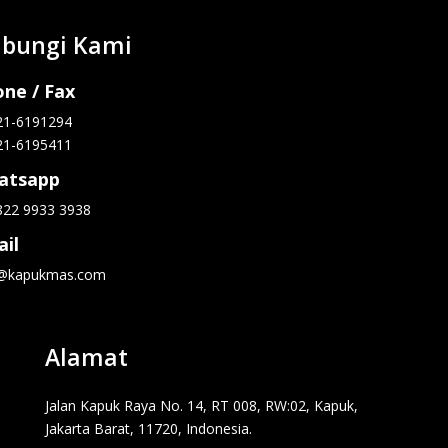
bungi Kami
ne / Fax
21-6191294
21-6195411
atsapp
822 9933 3938
il
o@kapukmas.com
Alamat
Jalan Kapuk Raya No. 14, RT 008, RW:02, Kapuk,
Jakarta Barat, 11720, Indonesia.