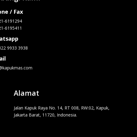
ne / Fax
21-6191294
21-6195411
atsapp
822 9933 3938
il
o@kapukmas.com
Alamat
Jalan Kapuk Raya No. 14, RT 008, RW:02, Kapuk,
Jakarta Barat, 11720, Indonesia.