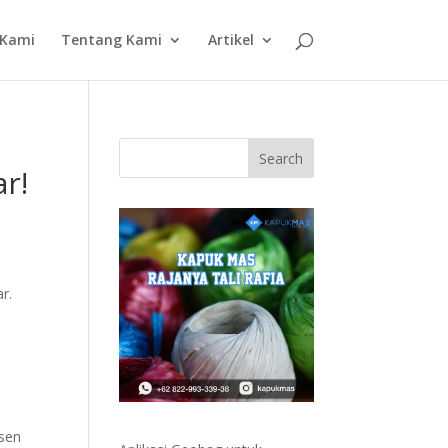
 Kami
Tentang Kami
Artikel
r!
r.
i
usen