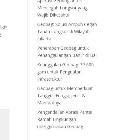
Aplikasi Geobag untuk
Mencegah Longsor yang
Wajib Diketahui!
Geobag: Solusi Ampuh Cegah
nggi
Tanah Longsor di Wilayah
g
Jakarta
Penerapan Geobag untuk
Penanggulangan Banjir di Bali
Keunggulan Geobag PP 600
gsm untuk Penguatan
Infrastruktur
Geobag untuk Memperkuat
Tanggul: Fungsi, Jenis &
Manfaatnya
Pengendalian Abrasi Pantai
Ramah Lingkungan
menggunakan Geobag