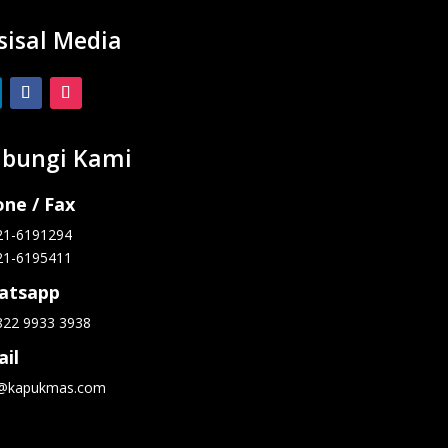
sisal Media
bungi Kami
ne / Fax
21-6191294
21-6195411
atsapp
822 9933 3938
il
o@kapukmas.com