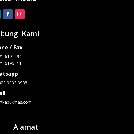
bungi Kami
ne / Fax
21-6191294
21-6195411
atsapp
822 9933 3938
il
o@kapukmas.com
Alamat