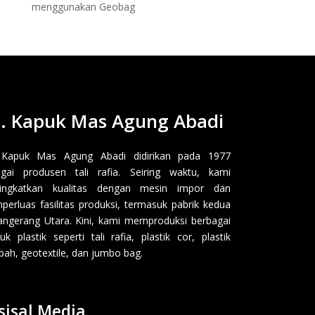
menggunakan Geobag
. Kapuk Mas Agung Abadi
 Kapuk Mas Agung Abadi didirikan pada 1977
gai produsen tali rafia. Seiring waktu, kami
ingkatkan kualitas dengan mesin impor dan
erluas fasilitas produksi, termasuk pabrik kedua
angerang Utara. Kini, kami memproduksi berbagai
uk plastik seperti tali rafia, plastik cor, plastik
ah, geotextile, dan jumbo bag.
sisal Media